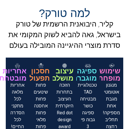
למה טורק?
קליר
, היבואנית הרשמית של
טורק
בישראל, גאה להביא לשוק המקומי את
סדרת מוצרי ההיגיינה המובילה בעולם
שימוש
ספיגה
עיצוב
חסכון
אחריות
מופחת
מוגברת
מושלם
תפעולי
מובטחת
מנגנון
טכנולוגיית
הזוכה
פחות
אחריות
אוטומטי
TAD
בתחרות
שינועים
מלאה
מגבת
מבטיחה
העיצוב
פחות
לכל
אחת
כושר
היוקרתית
אחסנה
מתקני
מספיקה!
ספיגה
Red dot
פחות
הסדרה
תחליב
גבוה פי
design
מלאי
לכל
רחצה
3
award
פחות
החיים!