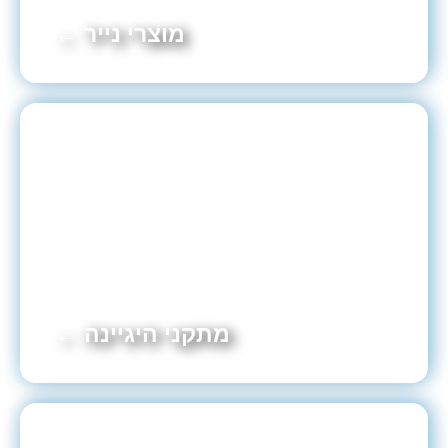
מוצרי נייר ←
מתקני היגיינה ←